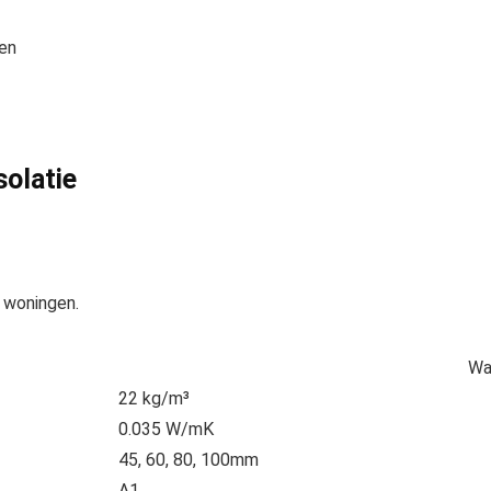
en
solatie
 woningen.
Wa
22 kg/m³
0.035 W/mK
45, 60, 80, 100mm
A1