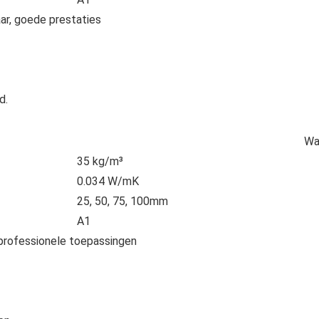
ar, goede prestaties
d.
Wa
35 kg/m³
0.034 W/mK
25, 50, 75, 100mm
A1
 professionele toepassingen