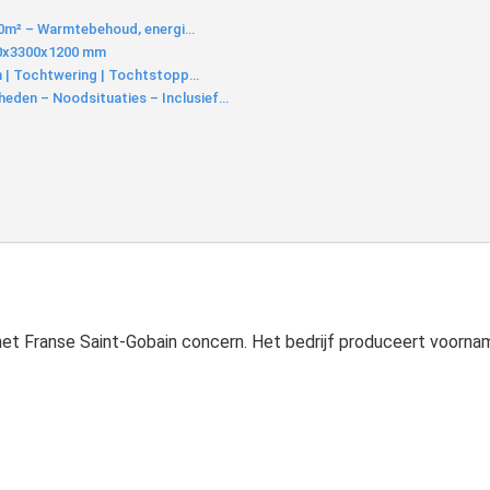
1x10m² – Warmtebehoud, energi…
60x3300x1200 mm
cm | Tochtwering | Tochtstopp…
eden – Noodsituaties – Inclusief…
 het Franse Saint-Gobain concern. Het bedrijf produceert voorna