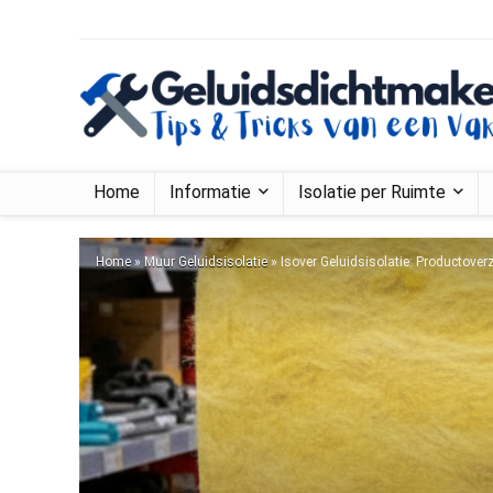
Home
Informatie
Isolatie per Ruimte
Home
»
Muur Geluidsisolatie
»
Isover Geluidsisolatie: Productover