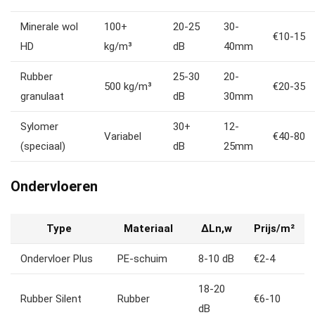
Minerale wol
100+
20-25
30-
€10-15
HD
kg/m³
dB
40mm
Rubber
25-30
20-
500 kg/m³
€20-35
granulaat
dB
30mm
Sylomer
30+
12-
Variabel
€40-80
(speciaal)
dB
25mm
Ondervloeren
Type
Materiaal
ΔLn,w
Prijs/m²
Ondervloer Plus
PE-schuim
8-10 dB
€2-4
18-20
Rubber Silent
Rubber
€6-10
dB