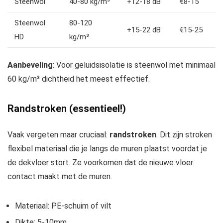
Steenwol
40-80 kg/m³
+12-18 dB
€8-15
Steenwol
80-120
+15-22 dB
€15-25
HD
kg/m³
Aanbeveling
: Voor geluidsisolatie is steenwol met minimaal
60 kg/m³ dichtheid het meest effectief.
Randstroken (essentieel!)
Vaak vergeten maar cruciaal:
randstroken
. Dit zijn stroken
flexibel materiaal die je langs de muren plaatst voordat je
de dekvloer stort. Ze voorkomen dat de nieuwe vloer
contact maakt met de muren.
Materiaal: PE-schuim of vilt
Dikte: 5-10mm