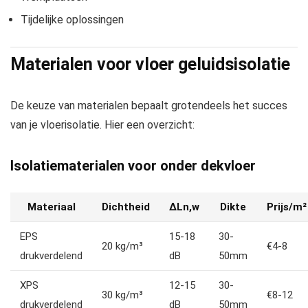
Tijdelijke oplossingen
Materialen voor vloer geluidsisolatie
De keuze van materialen bepaalt grotendeels het succes
van je vloerisolatie. Hier een overzicht:
Isolatiematerialen voor onder dekvloer
Materiaal
Dichtheid
ΔLn,w
Dikte
Prijs/m²
EPS
15-18
30-
20 kg/m³
€4-8
drukverdelend
dB
50mm
XPS
12-15
30-
30 kg/m³
€8-12
drukverdelend
dB
50mm