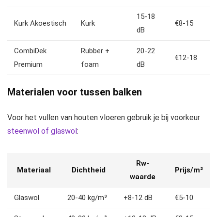
15-18
Kurk Akoestisch
Kurk
€8-15
dB
CombiDek
Rubber +
20-22
€12-18
Premium
foam
dB
Materialen voor tussen balken
Voor het vullen van houten vloeren gebruik je bij voorkeur
steenwol of glaswol
:
Rw-
Materiaal
Dichtheid
Prijs/m²
waarde
Glaswol
20-40 kg/m³
+8-12 dB
€5-10