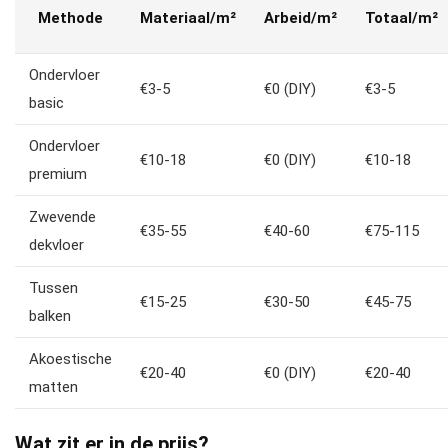
Methode
Materiaal/m²
Arbeid/m²
Totaal/m²
Ondervloer
€3-5
€0 (DIY)
€3-5
basic
Ondervloer
€10-18
€0 (DIY)
€10-18
premium
Zwevende
€35-55
€40-60
€75-115
dekvloer
Tussen
€15-25
€30-50
€45-75
balken
Akoestische
€20-40
€0 (DIY)
€20-40
matten
Wat zit er in de prijs?