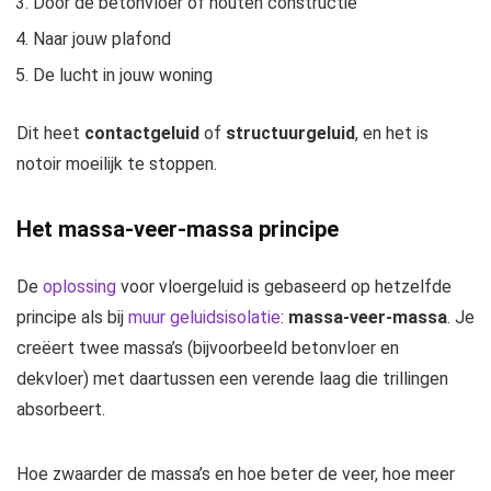
Door de betonvloer of houten constructie
Naar jouw plafond
De lucht in jouw woning
Dit heet
contactgeluid
of
structuurgeluid
, en het is
notoir moeilijk te stoppen.
Het massa-veer-massa principe
De
oplossing
voor vloergeluid is gebaseerd op hetzelfde
principe als bij
muur geluidsisolatie
:
massa-veer-massa
. Je
creëert twee massa’s (bijvoorbeeld betonvloer en
dekvloer) met daartussen een verende laag die trillingen
absorbeert.
Hoe zwaarder de massa’s en hoe beter de veer, hoe meer