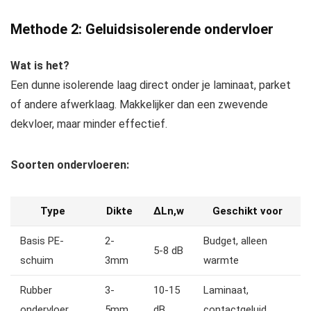
Methode 2: Geluidsisolerende ondervloer
Wat is het?
Een dunne isolerende laag direct onder je laminaat, parket
of andere afwerklaag. Makkelijker dan een zwevende
dekvloer, maar minder effectief.
Soorten ondervloeren:
Type
Dikte
ΔLn,w
Geschikt voor
Basis PE-
2-
Budget, alleen
5-8 dB
schuim
3mm
warmte
Rubber
3-
10-15
Laminaat,
ondervloer
5mm
dB
contactgeluid