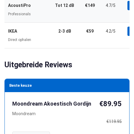
AcoustiPro
Tot 12 dB
€149
4.7/5
B
Professionals
IKEA
2-3 dB
€59
4.2/5
B
Direct ophalen
Uitgebreide Reviews
Beste keuze
€89.95
Moondream Akoestisch Gordijn
Moondream
€119.95