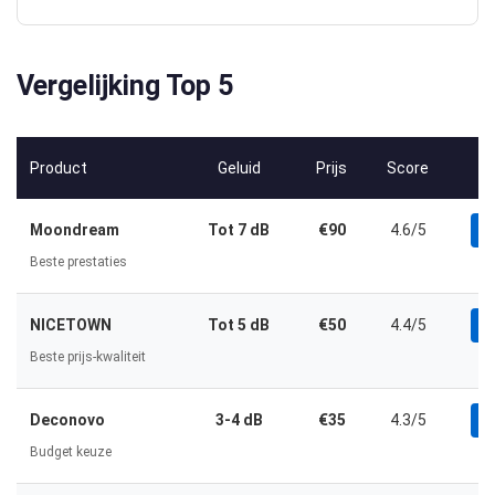
Vergelijking Top 5
Product
Geluid
Prijs
Score
Moondream
Tot 7 dB
€90
4.6/5
B
Beste prestaties
NICETOWN
Tot 5 dB
€50
4.4/5
B
Beste prijs-kwaliteit
Deconovo
3-4 dB
€35
4.3/5
B
Budget keuze